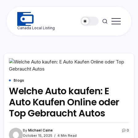
Skip
to
content
Ottawa
Canada Local Listing
Press
Blogs
Welche Auto kaufen: E
Auto Kaufen Online oder
Top Gebraucht Autos
By
Michael Caine
0
October 15, 2025
4 Min Read